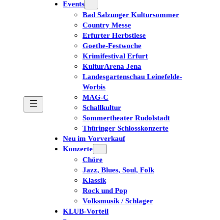
Events
Bad Salzunger Kultursommer
Country Messe
Erfurter Herbstlese
Goethe-Festwoche
Krimifestival Erfurt
KulturArena Jena
Landesgartenschau Leinefelde-
Worbis
MAG-C
Schallkultur
Sommertheater Rudolstadt
Thüringer Schlosskonzerte
Neu im Vorverkauf
Konzerte
Chöre
Jazz, Blues, Soul, Folk
Klassik
Rock und Pop
Volksmusik / Schlager
KLUB-Vorteil