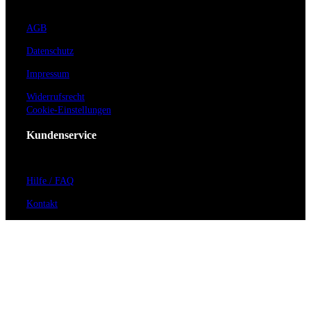
AGB
Datenschutz
Impressum
Widerrufsrecht
Cookie-Einstellungen
Kundenservice
Hilfe / FAQ
Kontakt
Vorverkaufsstellen
Barrierefreiheit
Anmeldung zum Newsletter
Für Veranstalter