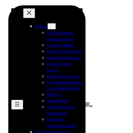
Events
Bad Salzunger
Kultursommer
Country Messe
Erfurter Herbstlese
Goethe-Festwoche
Krimifestival
Erfurt
KulturArena Jena
Landesgartenschau
Leinefelde-Worbis
MAG-C
Schallkultur
Sommertheater
Rudolstadt
Thüringer
Schlosskonzerte
Neu im Vorverkauf