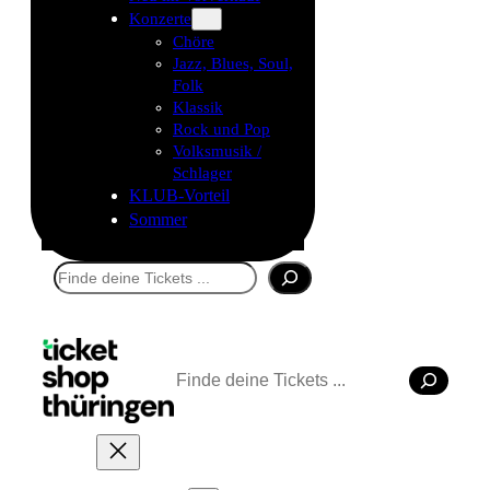
Konzerte
Chöre
Jazz, Blues, Soul,
Folk
Klassik
Rock und Pop
Volksmusik /
Schlager
KLUB-Vorteil
Sommer
Suchen
Suchen
Tickets kaufen