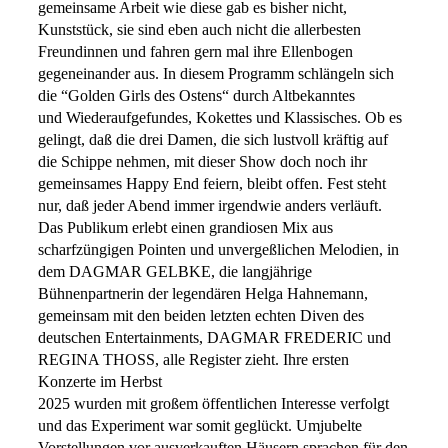
gemeinsame Arbeit wie diese gab es bisher nicht,
Kunststück, sie sind eben auch nicht die allerbesten
Freundinnen und fahren gern mal ihre Ellenbogen
gegeneinander aus. In diesem Programm schlängeln sich
die “Golden Girls des Ostens“ durch Altbekanntes
und Wiederaufgefundes, Kokettes und Klassisches. Ob es
gelingt, daß die drei Damen, die sich lustvoll kräftig auf
die Schippe nehmen, mit dieser Show doch noch ihr
gemeinsames Happy End feiern, bleibt offen. Fest steht
nur, daß jeder Abend immer irgendwie anders verläuft.
Das Publikum erlebt einen grandiosen Mix aus
scharfzüngigen Pointen und unvergeßlichen Melodien, in
dem DAGMAR GELBKE, die langjährige
Bühnenpartnerin der legendären Helga Hahnemann,
gemeinsam mit den beiden letzten echten Diven des
deutschen Entertainments, DAGMAR FREDERIC und
REGINA THOSS, alle Register zieht. Ihre ersten
Konzerte im Herbst
2025 wurden mit großem öffentlichen Interesse verfolgt
und das Experiment war somit geglückt. Umjubelte
Vorstellungen vor ausverkauften Häusern sprachen für den