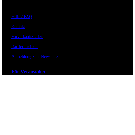
Hilfe / FAQ
Kontakt
Vorverkaufsstellen
Barrierefreiheit
Anmeldung zum Newsletter
Für Veranstalter
Zahlungs- & Versandarten