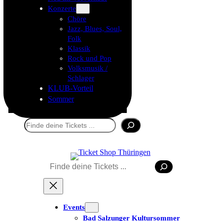
Konzerte
Chöre
Jazz, Blues, Soul,
Folk
Klassik
Rock und Pop
Volksmusik /
Schlager
KLUB-Vorteil
Sommer
Suchen
Suchen
Tickets kaufen
Events
Bad Salzunger Kultursommer