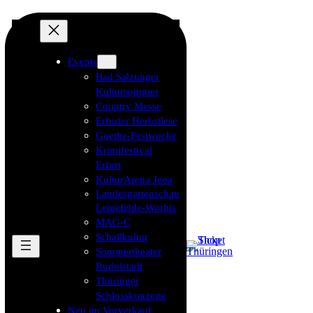
Events
Bad Salzunger
Kultursommer
Country Messe
Erfurter Herbstlese
Goethe-Festwoche
Krimifestival
Erfurt
KulturArena Jena
Landesgartenschau
Leinefelde-Worbis
MAG-C
Schallkultur
Sommertheater
Rudolstadt
Thüringer
Schlosskonzerte
Neu im Vorverkauf