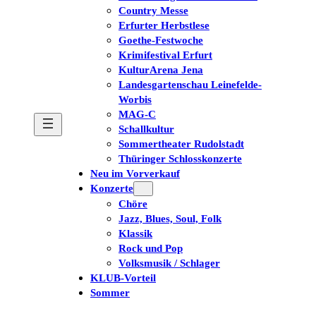
Country Messe
Erfurter Herbstlese
Goethe-Festwoche
Krimifestival Erfurt
KulturArena Jena
Landesgartenschau Leinefelde-
Worbis
MAG-C
Schallkultur
Sommertheater Rudolstadt
Thüringer Schlosskonzerte
Neu im Vorverkauf
Konzerte
Chöre
Jazz, Blues, Soul, Folk
Klassik
Rock und Pop
Volksmusik / Schlager
KLUB-Vorteil
Sommer