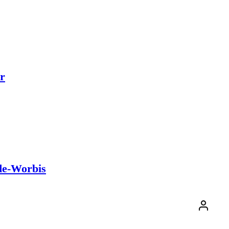
r
de-Worbis