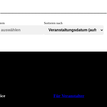
tern
Sortieren nach
ice
Für Veranstalter