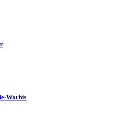
r
de-Worbis