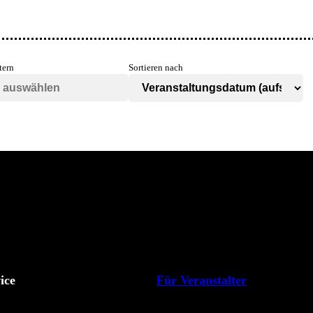
tern
Sortieren nach
ice
Für Veranstalter