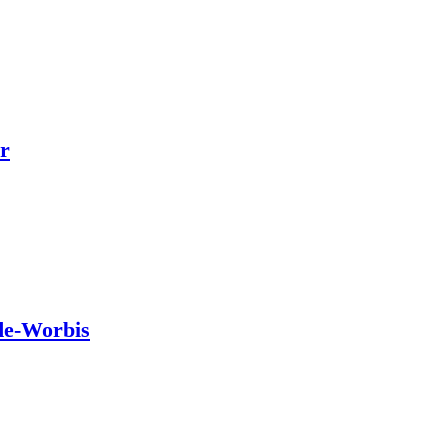
r
de-Worbis