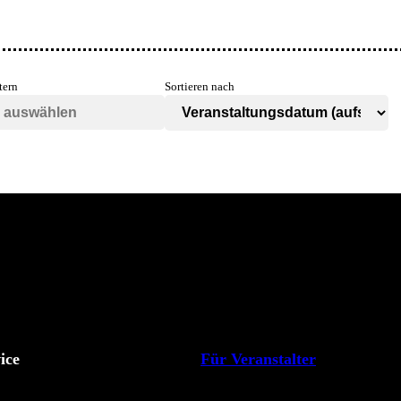
tern
Sortieren nach
ice
Für Veranstalter