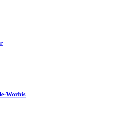
r
de-Worbis