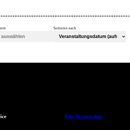
tern
Sortieren nach
ice
Für Veranstalter