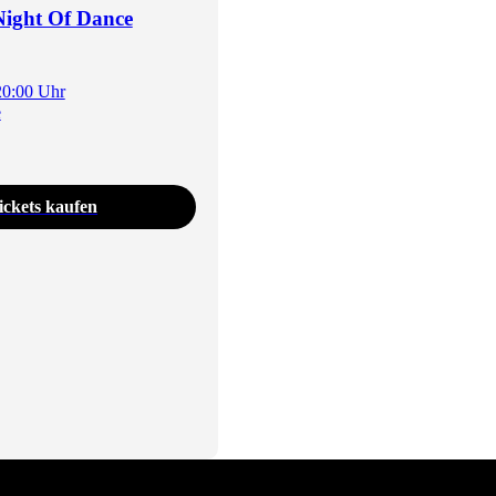
Night Of Dance
20:00 Uhr
e
ickets kaufen