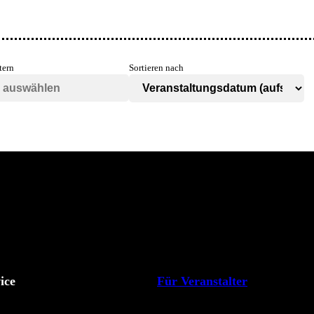
tern
Sortieren nach
ice
Für Veranstalter