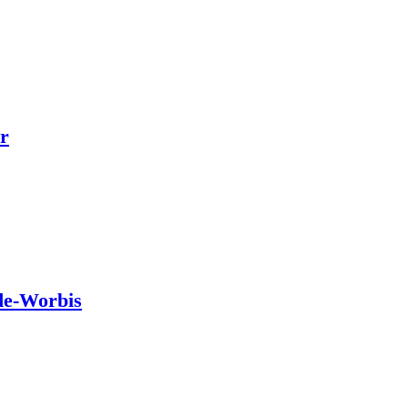
r
de-Worbis