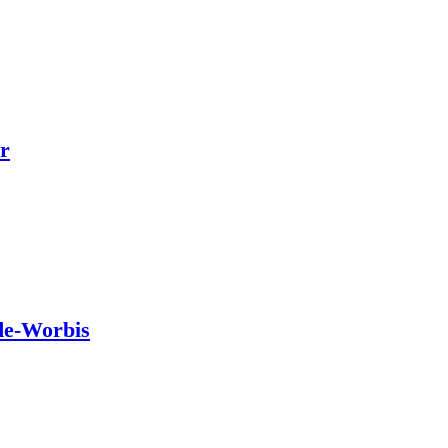
r
de-Worbis