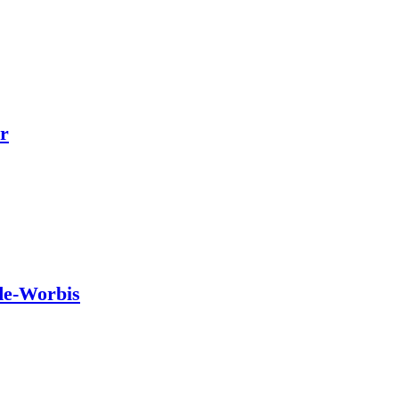
r
de-Worbis