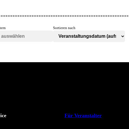
tern
Sortieren nach
ice
Für Veranstalter