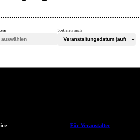
tern
Sortieren nach
ice
Für Veranstalter