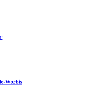
r
de-Worbis