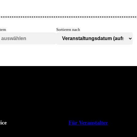
tern
Sortieren nach
ice
Für Veranstalter