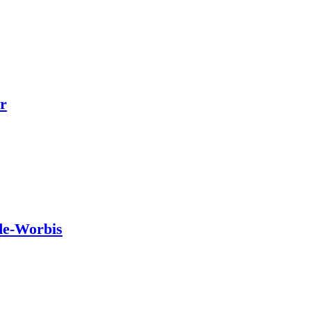
r
de-Worbis