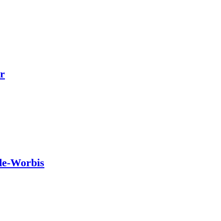
r
de-Worbis