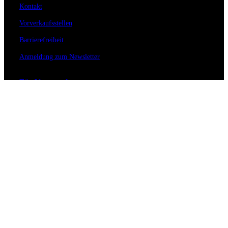
Kontakt
Vorverkaufsstellen
Barrierefreiheit
Anmeldung zum Newsletter
Für Veranstalter
Zahlungs- & Versandarten