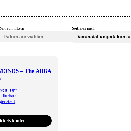
Zeitraum filtern
Sortieren nach
MONDS – The ABBA
w
19:30 Uhr
ulturhaus
genstadt
ickets kaufen