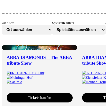
Ort filtern
Spielstätte filtern
ABBA DIAMONDS – The ABBA
ABBA DIA
tribute Show
tribute Sho
06.11.2026, 19:30 Uhr
07.11.2026, 
Meininger Hof
Eichsfelder K
Saalfeld
Heilbad Heili
Tickets kaufen
T