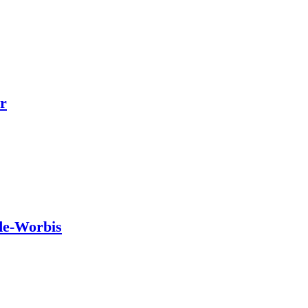
r
de-Worbis