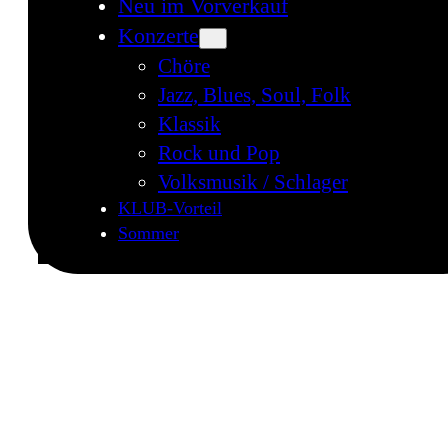
Neu im Vorverkauf
Konzerte
Chöre
Jazz, Blues, Soul, Folk
Klassik
Rock und Pop
Volksmusik / Schlager
KLUB-Vorteil
Sommer