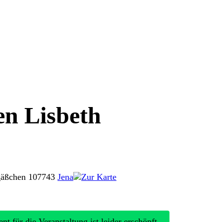
n Lisbeth
gäßchen 1
07743
Jena
Zur Karte
nt für die Veranstaltung ist leider erschöpft.