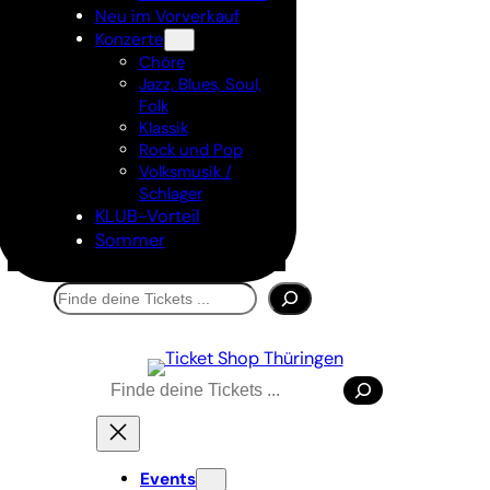
Neu im Vorverkauf
Konzerte
Chöre
Jazz, Blues, Soul,
Folk
Klassik
Rock und Pop
Volksmusik /
Schlager
KLUB-Vorteil
Sommer
Suchen
Suchen
Events