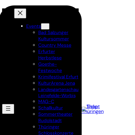
Events
Bad Salzunger
Kultursommer
Country Messe
Erfurter
Herbstlese
Goethe-
Festwoche
Krimifestival Erfurt
KulturArena Jena
Landesgartenschau
Leinefelde-Worbis
MAG-C
Schallkultur
Sommertheater
Rudolstadt
Thüringer
Schlosskonzerte