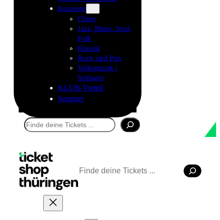
Konzerte
Chöre
Jazz, Blues, Soul,
Folk
Klassik
Rock und Pop
Volksmusik /
Schlager
KLUB-Vorteil
Sommer
Suchen
Suchen
Tickets kaufen