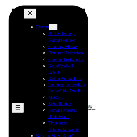
Events
Bad Salzunger
Kultursommer
Country Messe
Erfurter Herbstlese
Goethe-Festwoche
Krimifestival
Erfurt
KulturArena Jena
Landesgartenschau
Leinefelde-Worbis
MAG-C
Schallkultur
Sommertheater
Rudolstadt
Thüringer
Schlosskonzerte
Neu im Vorverkauf