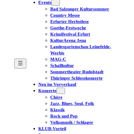
Events
Bad Salzunger Kultursommer
Country Messe
Erfurter Herbstlese
Goethe-Festwoche
Krimifestival Erfurt
KulturArena Jena
Landesgartenschau Leinefelde-
Worbis
MAG-C
Schallkultur
Sommertheater Rudolstadt
Thüringer Schlosskonzerte
Neu im Vorverkauf
Konzerte
Chöre
Jazz, Blues, Soul, Folk
Klassik
Rock und Pop
Volksmusik / Schlager
KLUB-Vorteil