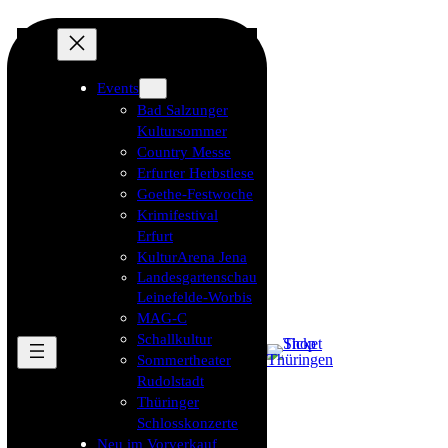
Events
Bad Salzunger
Kultursommer
Country Messe
Erfurter Herbstlese
Goethe-Festwoche
Krimifestival
Erfurt
KulturArena Jena
Landesgartenschau
Leinefelde-Worbis
MAG-C
Schallkultur
Sommertheater
Rudolstadt
Thüringer
Schlosskonzerte
Neu im Vorverkauf