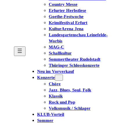
Country Messe
Erfurter Herbstlese
Goethe-Festwoche
Krimifestival Erfurt
KulturArena Jena
Landesgartenschau Leinefelde-
Worbis
MAG-C
Schallkultur
Sommertheater Rudolstadt
Thüringer Schlosskonzerte
Neu im Vorverkauf
Konzerte
Chöre
Jazz, Blues, Soul, Folk
Klassik
Rock und Pop
Volksmusik / Schlager
KLUB-Vorteil
Sommer