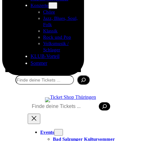
Konzerte
Chöre
Jazz, Blues, Soul,
Folk
Klassik
Rock und Pop
Volksmusik /
Schlager
KLUB-Vorteil
Sommer
Suchen
Suchen
Tickets kaufen
Events
Bad Salzunger Kultursommer