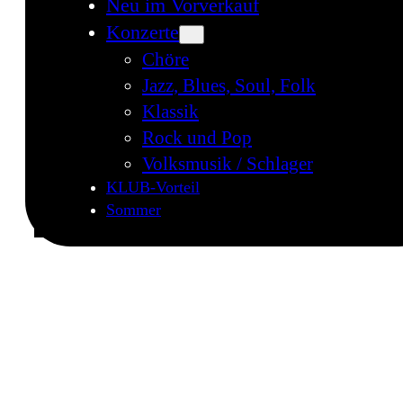
Neu im Vorverkauf
Konzerte
Chöre
Jazz, Blues, Soul, Folk
Klassik
Rock und Pop
Volksmusik / Schlager
KLUB-Vorteil
Sommer