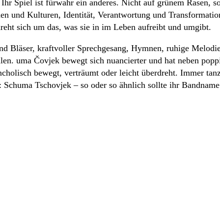
hr Spiel ist fürwahr ein anderes. Nicht auf grünem Rasen, so
 und Kulturen, Identität, Verantwortung und Transformation.
reht sich um das, was sie in im Leben aufreibt und umgibt.
und Bläser, kraftvoller Sprechgesang, Hymnen, ruhige Melodie
tellen. uma Čovjek bewegt sich nuancierter und hat neben po
cholisch bewegt, verträumt oder leicht überdreht. Immer tan
: Schuma Tschovjek – so oder so ähnlich sollte ihr Bandname