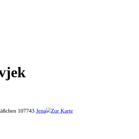
vjek
gäßchen 1
07743
Jena
Zur Karte