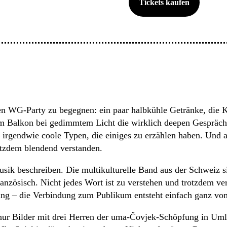
Tickets kaufen
nten WG-Party zu begegnen: ein paar halbkühle Getränke, die
Balkon bei gedimmtem Licht die wirklich deepen Gespräche st
 – irgendwie coole Typen, die einiges zu erzählen haben. Un
rotzdem blendend verstanden.
sik beschreiben. Die multikulturelle Band aus der Schweiz si
anzösisch. Nicht jedes Wort ist zu verstehen und trotzdem ve
ng – die Verbindung zum Publikum entsteht einfach ganz von 
nur Bilder mit drei Herren der uma-Čovjek-Schöpfung in Umlau