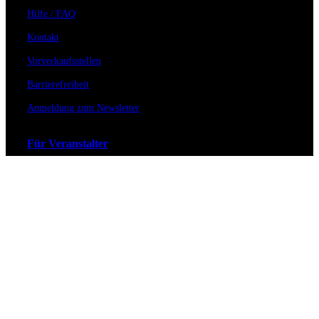
Hilfe / FAQ
Kontakt
Vorverkaufsstellen
Barrierefreiheit
Anmeldung zum Newsletter
Für Veranstalter
Zahlungs- & Versandarten