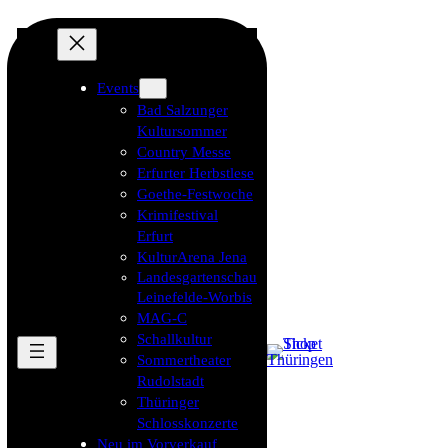
Events
Bad Salzunger
Kultursommer
Country Messe
Erfurter Herbstlese
Goethe-Festwoche
Krimifestival
Erfurt
KulturArena Jena
Landesgartenschau
Leinefelde-Worbis
MAG-C
Schallkultur
Sommertheater
Rudolstadt
Thüringer
Schlosskonzerte
Neu im Vorverkauf