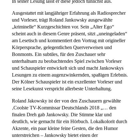
In seiner Lesung lässt er diese jedoch tunlichst aus.
Ausgestattet mit langjähriger Erfahrung als Radiosprecher
und Vorleser, trägt Roland Jankowsky ausgewählte
„kriminelle“ Kurzgeschichten vor. Sein „Alter Ego“
scheint auch in diesem Genre präsent, sitzt „uneingeladen“
am Lesetisch und kommentiert den Vortrag mit origineller
Körpersprache, gelegentlichen Querverweisen und
Bonmonts. Ein subtiles, für den Zuschauer sehr
unterhaltsam zu beobachtendes Spiel zwischen Vorleser
und Schauspieler entwickelt sich und macht Jankowskys
Lesungen zu einem augenzwinkernden, spaßigen Erlebnis.
Der Kölner Schauspieler ist ein exzellenter Vorleser und
seine Lesekunst verspricht allerbeste Unterhaltung.
Roland Jakowsky ist der von den Zuschauern gewählte
‚Coolste TV-Kommissar Deutschlands 2018 „… den
finalen Dreh gab Jankowsky. Die Stimme klar und
deutlich, wie gemacht für ein Hörbuch. Lokalkolorit durch
Akzente, ein paar kleine feine Gesten, die den Humor
unterstreichen – Jankowsky bietet einen der