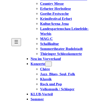
Country Messe
Erfurter Herbstlese
Goethe-Festwoche
Krimifestival Erfurt
KulturArena Jena
Landesgartenschau Leinefelde-
Worbis
MAG-C
Schallkultur
Sommertheater Rudolstadt
Thüringer Schlosskonzerte
Neu im Vorverkauf
Konzerte
Chöre
Jazz, Blues, Soul, Folk
Klassik
Rock und Pop
Volksmusik / Schlager
KLUB-Vorteil
Sommer