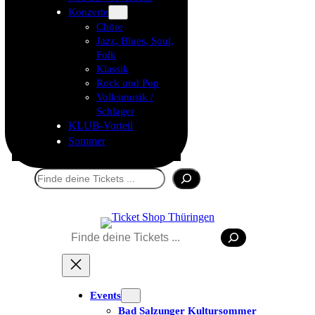
Konzerte
Chöre
Jazz, Blues, Soul,
Folk
Klassik
Rock und Pop
Volksmusik /
Schlager
KLUB-Vorteil
Sommer
Suchen
Suchen
Tickets kaufen
Events
Bad Salzunger Kultursommer