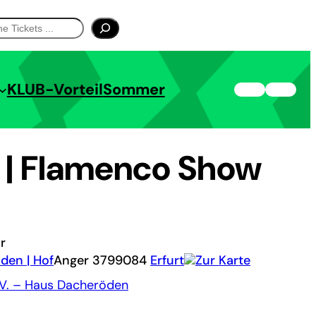
KLUB-Vorteil
Sommer
 | Flamenco Show
r
den | Hof
Anger 37
99084
Erfurt
Zur Karte
e.V. – Haus Dacheröden