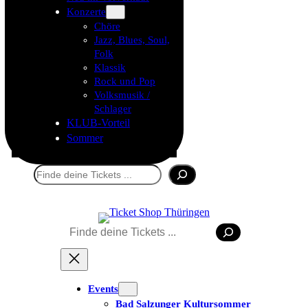
Konzerte
Chöre
Jazz, Blues, Soul,
Folk
Klassik
Rock und Pop
Volksmusik /
Schlager
KLUB-Vorteil
Sommer
Suchen
Suchen
Tickets kaufen
Events
Bad Salzunger Kultursommer