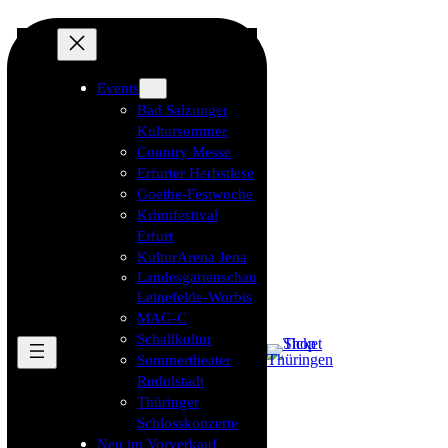
Events
Bad Salzunger
Kultursommer
Country Messe
Erfurter Herbstlese
Goethe-Festwoche
Krimifestival
Erfurt
KulturArena Jena
Landesgartenschau
Leinefelde-Worbis
MAG-C
Schallkultur
Sommertheater
Rudolstadt
Thüringer
Schlosskonzerte
Neu im Vorverkauf