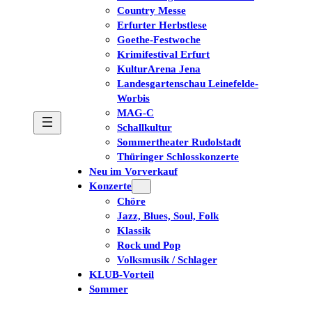
Country Messe
Erfurter Herbstlese
Goethe-Festwoche
Krimifestival Erfurt
KulturArena Jena
Landesgartenschau Leinefelde-
Worbis
MAG-C
Schallkultur
Sommertheater Rudolstadt
Thüringer Schlosskonzerte
Neu im Vorverkauf
Konzerte
Chöre
Jazz, Blues, Soul, Folk
Klassik
Rock und Pop
Volksmusik / Schlager
KLUB-Vorteil
Sommer