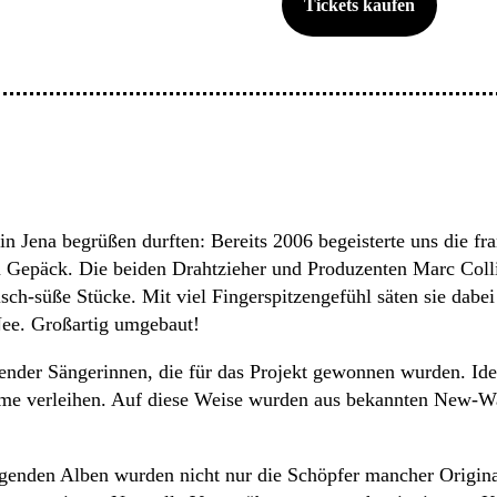
Tickets kaufen
in Jena begrüßen durften: Bereits 2006 begeisterte uns die fr
m Gepäck. Die beiden Drahtzieher und Produzenten Marc Coll
sch-süße Stücke. Mit viel Fingerspitzengefühl säten sie dabei n
Nee. Großartig umgebaut!
gender Sängerinnen, die für das Projekt gewonnen wurden. Ide
me verleihen. Auf diese Weise wurden aus bekannten New-Wa
n folgenden Alben wurden nicht nur die Schöpfer mancher Ori