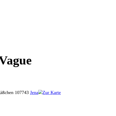
 Vague
gäßchen 1
07743
Jena
Zur Karte