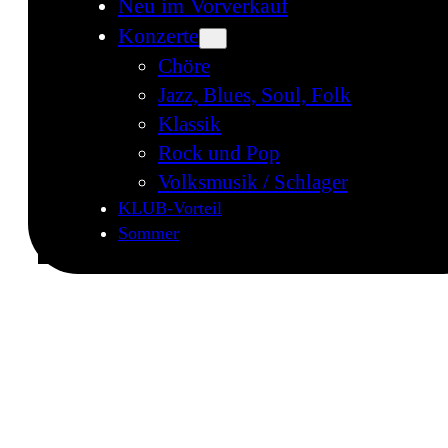
Neu im Vorverkauf
Konzerte
Chöre
Jazz, Blues, Soul, Folk
Klassik
Rock und Pop
Volksmusik / Schlager
KLUB-Vorteil
Sommer