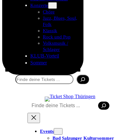
Konzerte
Chöre
Jazz, Blues, Soul,
Folk
Klassik
Rock und Pop
Volksmusik /
Schlager
KLUB-Vorteil
Sommer
Suchen
Suchen
Events
Bad Salzunger Kultursommer