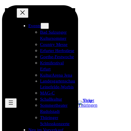
Events
Bad Salzunger
Kultursommer
Country Messe
Erfurter Herbstlese
Goethe-Festwoche
Krimifestival
Erfurt
KulturArena Jena
Landesgartenschau
Leinefelde-Worbis
MAG-C
Schallkultur
Sommertheater
Rudolstadt
Thüringer
Schlosskonzerte
Neu im Vorverkauf