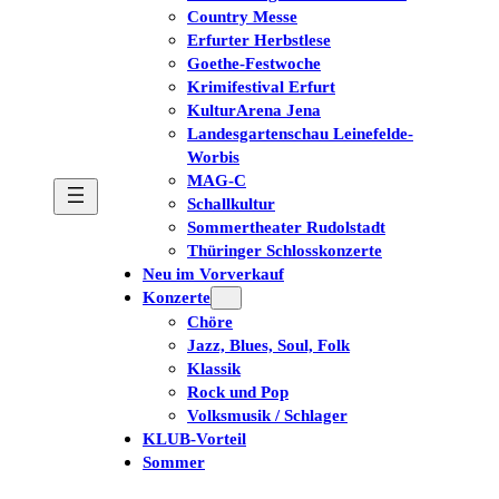
Country Messe
Erfurter Herbstlese
Goethe-Festwoche
Krimifestival Erfurt
KulturArena Jena
Landesgartenschau Leinefelde-
Worbis
MAG-C
Schallkultur
Sommertheater Rudolstadt
Thüringer Schlosskonzerte
Neu im Vorverkauf
Konzerte
Chöre
Jazz, Blues, Soul, Folk
Klassik
Rock und Pop
Volksmusik / Schlager
KLUB-Vorteil
Sommer