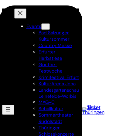
Events
Bad Salzunger
Kultursommer
Country Messe
Erfurter
Herbstlese
Goethe-
Festwoche
Krimifestival Erfurt
KulturArena Jena
Landesgartenschau
Leinefelde-Worbis
MAG-C
Schallkultur
Sommertheater
Rudolstadt
Thüringer
Schlosskonzerte