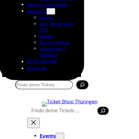
Neu im Vorverkauf
Konzerte
Chöre
Jazz, Blues, Soul,
Folk
Klassik
Rock und Pop
Volksmusik /
Schlager
KLUB-Vorteil
Sommer
Suchen
Suchen
Events