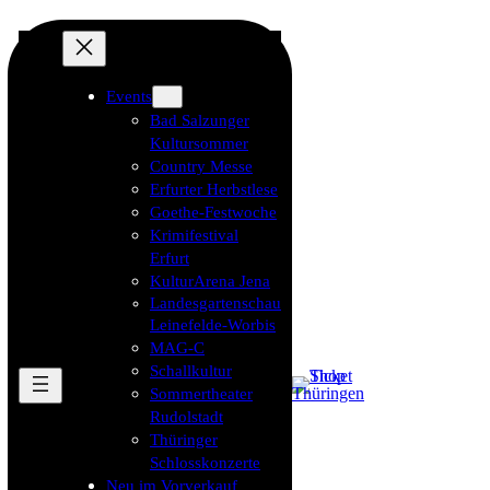
Events
Bad Salzunger
Kultursommer
Country Messe
Erfurter Herbstlese
Goethe-Festwoche
Krimifestival
Erfurt
KulturArena Jena
Landesgartenschau
Leinefelde-Worbis
MAG-C
Schallkultur
Sommertheater
Rudolstadt
Thüringer
Schlosskonzerte
Neu im Vorverkauf