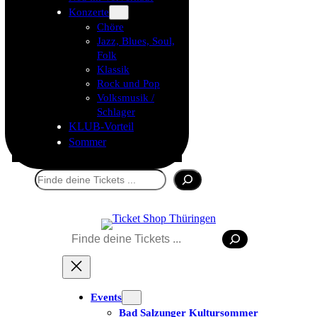
Konzerte
Chöre
Jazz, Blues, Soul,
Folk
Klassik
Rock und Pop
Volksmusik /
Schlager
KLUB-Vorteil
Sommer
Suchen
Suchen
Tickets kaufen
Events
Bad Salzunger Kultursommer