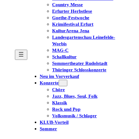
Country Messe
Erfurter Herbstlese
Goethe-Festwoche
Krimifestival Erfurt
KulturArena Jena
Landesgartenschau Leinefelde-
Worbis
MAG-C
Schallkultur
Sommertheater Rudolstadt
Thüringer Schlosskonzerte
Neu im Vorverkauf
Konzerte
Chöre
Jazz, Blues, Soul, Folk
Klassik
Rock und Pop
Volksmusik / Schlager
KLUB-Vorteil
Sommer