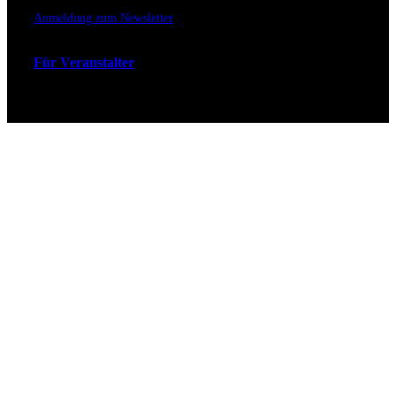
Anmeldung zum Newsletter
Für Veranstalter
Zahlungs- & Versandarten
Ticket Shop Thüringen © 2025