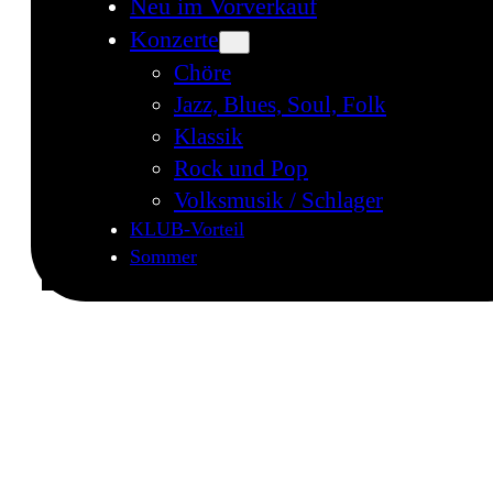
Neu im Vorverkauf
Konzerte
Chöre
Jazz, Blues, Soul, Folk
Klassik
Rock und Pop
Volksmusik / Schlager
KLUB-Vorteil
Sommer