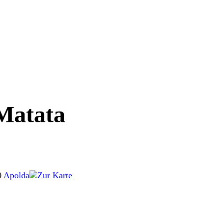
Matata
0
Apolda
Zur Karte