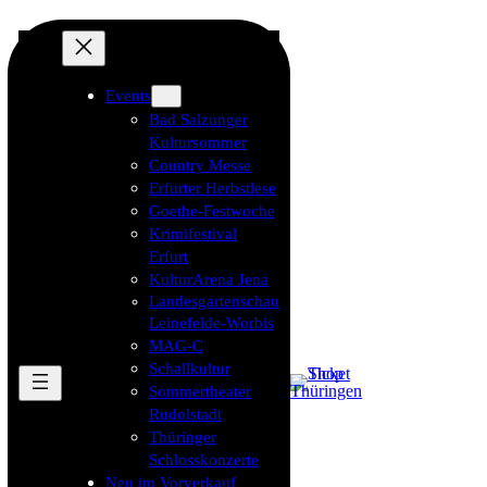
Events
Bad Salzunger
Kultursommer
Country Messe
Erfurter Herbstlese
Goethe-Festwoche
Krimifestival
Erfurt
KulturArena Jena
Landesgartenschau
Leinefelde-Worbis
MAG-C
Schallkultur
Sommertheater
Rudolstadt
Thüringer
Schlosskonzerte
Neu im Vorverkauf