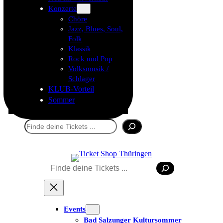
Konzerte
Chöre
Jazz, Blues, Soul,
Folk
Klassik
Rock und Pop
Volksmusik /
Schlager
KLUB-Vorteil
Sommer
Suchen
Suchen
Events
Bad Salzunger Kultursommer