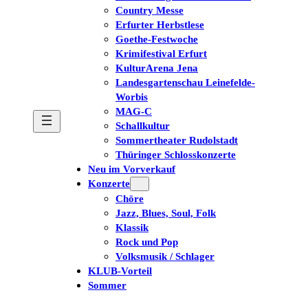
Country Messe
Erfurter Herbstlese
Goethe-Festwoche
Krimifestival Erfurt
KulturArena Jena
Landesgartenschau Leinefelde-
Worbis
MAG-C
Schallkultur
Sommertheater Rudolstadt
Thüringer Schlosskonzerte
Neu im Vorverkauf
Konzerte
Chöre
Jazz, Blues, Soul, Folk
Klassik
Rock und Pop
Volksmusik / Schlager
KLUB-Vorteil
Sommer