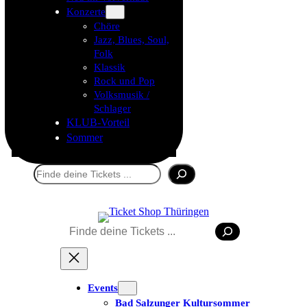
Konzerte
Chöre
Jazz, Blues, Soul,
Folk
Klassik
Rock und Pop
Volksmusik /
Schlager
KLUB-Vorteil
Sommer
Suchen
Suchen
Tickets kaufen
Events
Bad Salzunger Kultursommer