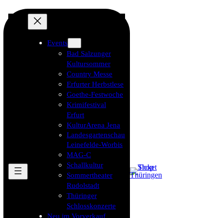
Events
Bad Salzunger
Kultursommer
Country Messe
Erfurter Herbstlese
Goethe-Festwoche
Krimifestival
Erfurt
KulturArena Jena
Landesgartenschau
Leinefelde-Worbis
MAG-C
Schallkultur
Sommertheater
Rudolstadt
Thüringer
Schlosskonzerte
Neu im Vorverkauf