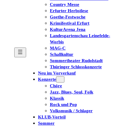
Country Messe
Erfurter Herbstlese
Goethe-Festwoche
Krimifestival Erfurt
KulturArena Jena
Landesgartenschau Leinefelde-
Worbis
MAG-C
Schallkultur
Sommertheater Rudolstadt
Thüringer Schlosskonzerte
Neu im Vorverkauf
Konzerte
Chöre
Jazz, Blues, Soul, Folk
Klassik
Rock und Pop
Volksmusik / Schlager
KLUB-Vorteil
Sommer