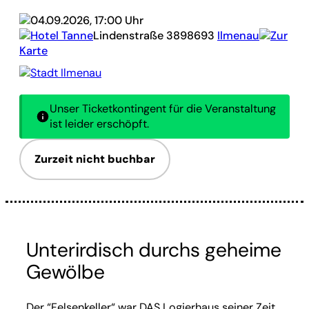
04.09.2026, 17:00 Uhr
Hotel Tanne
Lindenstraße 38
98693
Ilmenau
Zur
Karte
Stadt Ilmenau
Unser Ticketkontingent für die Veranstaltung
ist leider erschöpft.
Zurzeit nicht buchbar
Unterirdisch durchs geheime
Gewölbe
Der “Felsenkeller“ war DAS Logierhaus seiner Zeit.