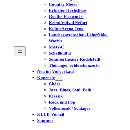
Country Messe
Erfurter Herbstlese
Goethe-Festwoche
Krimifestival Erfurt
KulturArena Jena
Landesgartenschau Leinefelde-
Worbis
MAG-C
Schallkultur
Sommertheater Rudolstadt
Thüringer Schlosskonzerte
Neu im Vorverkauf
Konzerte
Chöre
Jazz, Blues, Soul, Folk
Klassik
Rock und Pop
Volksmusik / Schlager
KLUB-Vorteil
Sommer