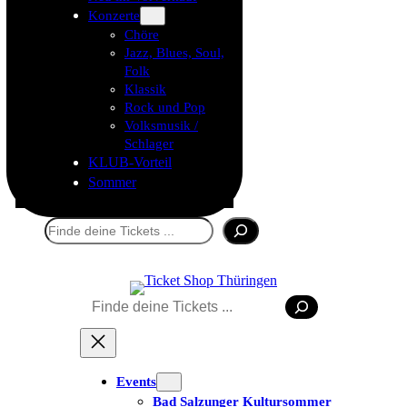
Konzerte
Chöre
Jazz, Blues, Soul,
Folk
Klassik
Rock und Pop
Volksmusik /
Schlager
KLUB-Vorteil
Sommer
Suchen
Suchen
Events
Bad Salzunger Kultursommer