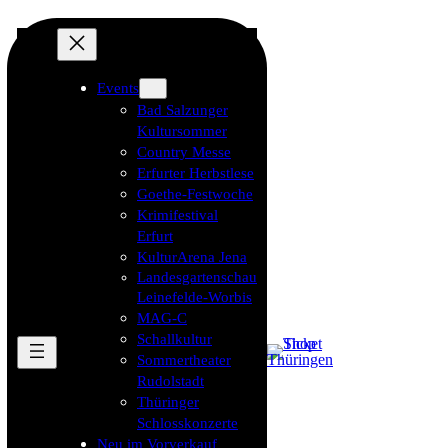
Events
Bad Salzunger
Kultursommer
Country Messe
Erfurter Herbstlese
Goethe-Festwoche
Krimifestival
Erfurt
KulturArena Jena
Landesgartenschau
Leinefelde-Worbis
MAG-C
Schallkultur
Sommertheater
Rudolstadt
Thüringer
Schlosskonzerte
Neu im Vorverkauf