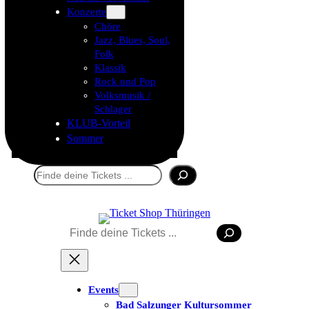
Konzerte
Chöre
Jazz, Blues, Soul,
Folk
Klassik
Rock und Pop
Volksmusik /
Schlager
KLUB-Vorteil
Sommer
Suchen
Suchen
Events
Bad Salzunger Kultursommer