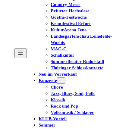
Country Messe
Erfurter Herbstlese
Goethe-Festwoche
Krimifestival Erfurt
KulturArena Jena
Landesgartenschau Leinefelde-
Worbis
MAG-C
Schallkultur
Sommertheater Rudolstadt
Thüringer Schlosskonzerte
Neu im Vorverkauf
Konzerte
Chöre
Jazz, Blues, Soul, Folk
Klassik
Rock und Pop
Volksmusik / Schlager
KLUB-Vorteil
Sommer