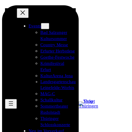
Events
Bad Salzunger
Kultursommer
Country Messe
Erfurter Herbstlese
Goethe-Festwoche
Krimifestival
Erfurt
KulturArena Jena
Landesgartenschau
Leinefelde-Worbis
MAG-C
Schallkultur
Sommertheater
Rudolstadt
Thüringer
Schlosskonzerte
Neu im Vorverkauf