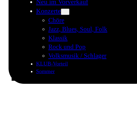
Neu im Vorverkauf
Konzerte
Chöre
Jazz, Blues, Soul, Folk
Klassik
Rock und Pop
Volksmusik / Schlager
KLUB-Vorteil
Sommer