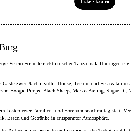
Tickets kaufen
 Burg
ge Verein Freunde elektronischer Tanzmusik Thüringen e.V. 
Gäste zwei Nächte voller House, Techno und Festivalatmosphä
derem Boogie Pimps, Black Sheep, Marko Bieling, Sugar D., M
n kostenfreier Familien- und Ehrenamtsnachmittag statt. Vere
ik, Essen und Getränke in entspannter Atmosphäre.
.de. Aufgrund der besonderen Location ist die Ticketanzahl s