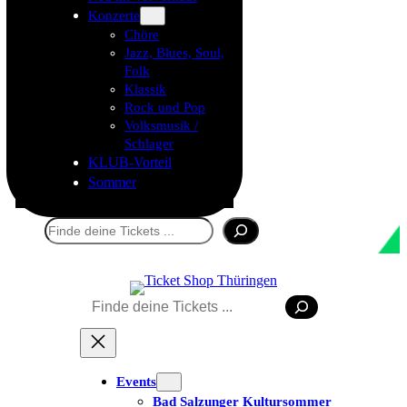
Konzerte
Chöre
Jazz, Blues, Soul,
Folk
Klassik
Rock und Pop
Volksmusik /
Schlager
KLUB-Vorteil
Sommer
Suchen
Suchen
Events
Bad Salzunger Kultursommer