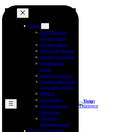
Events
Bad Salzunger
Kultursommer
Country Messe
Erfurter Herbstlese
Goethe-Festwoche
Krimifestival
Erfurt
KulturArena Jena
Landesgartenschau
Leinefelde-Worbis
MAG-C
Schallkultur
Sommertheater
Rudolstadt
Thüringer
Schlosskonzerte
Neu im Vorverkauf