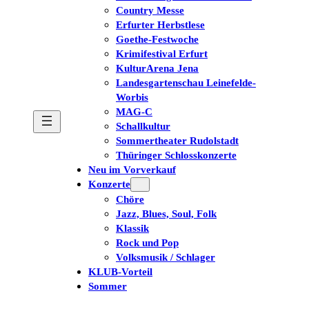
Country Messe
Erfurter Herbstlese
Goethe-Festwoche
Krimifestival Erfurt
KulturArena Jena
Landesgartenschau Leinefelde-
Worbis
MAG-C
Schallkultur
Sommertheater Rudolstadt
Thüringer Schlosskonzerte
Neu im Vorverkauf
Konzerte
Chöre
Jazz, Blues, Soul, Folk
Klassik
Rock und Pop
Volksmusik / Schlager
KLUB-Vorteil
Sommer