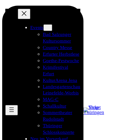
Events
Bad Salzunger
Kultursommer
Country Messe
Erfurter Herbstlese
Goethe-Festwoche
Krimifestival
Erfurt
KulturArena Jena
Landesgartenschau
Leinefelde-Worbis
MAG-C
Schallkultur
Sommertheater
Rudolstadt
Thüringer
Schlosskonzerte
Neu im Vorverkauf