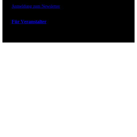
Anmeldung zum Newsletter
Für Veranstalter
Zahlungs- & Versandarten
Ticket Shop Thüringen © 2025