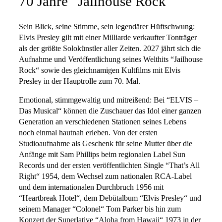
70 Jahre “Jailhouse Rock“
Sein Blick, seine Stimme, sein legendärer Hüftschwung:
Elvis Presley gilt mit einer Milliarde verkaufter Tonträger
als der größte Solokünstler aller Zeiten. 2027 jährt sich die
Aufnahme und Veröffentlichung seines Welthits “Jailhouse
Rock“ sowie des gleichnamigen Kultfilms mit Elvis
Presley in der Hauptrolle zum 70. Mal.
Emotional, stimmgewaltig und mitreißend: Bei “ELVIS –
Das Musical“ können die Zuschauer das Idol einer ganzen
Generation an verschiedenen Stationen seines Lebens
noch einmal hautnah erleben. Von der ersten
Studioaufnahme als Geschenk für seine Mutter über die
Anfänge mit Sam Phillips beim regionalen Label Sun
Records und der ersten veröffentlichten Single “That’s All
Right“ 1954, dem Wechsel zum nationalen RCA-Label
und dem internationalen Durchbruch 1956 mit
“Heartbreak Hotel“, dem Debütalbum “Elvis Presley“ und
seinem Manager “Colonel“ Tom Parker bis hin zum
Konzert der Superlative “Aloha from Hawaii“ 1973 in der