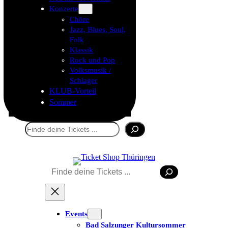
Konzerte
Chöre
Jazz, Blues, Soul,
Folk
Klassik
Rock und Pop
Volksmusik /
Schlager
KLUB-Vorteil
Sommer
Suchen
Suchen
Events
Bad Salzunger Kultursommer