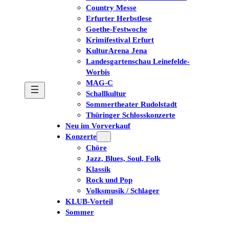
Country Messe
Erfurter Herbstlese
Goethe-Festwoche
Krimifestival Erfurt
KulturArena Jena
Landesgartenschau Leinefelde-
Worbis
MAG-C
Schallkultur
Sommertheater Rudolstadt
Thüringer Schlosskonzerte
Neu im Vorverkauf
Konzerte
Chöre
Jazz, Blues, Soul, Folk
Klassik
Rock und Pop
Volksmusik / Schlager
KLUB-Vorteil
Sommer