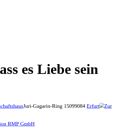
ss es Liebe sein
chaftshaus
Juri-Gagarin-Ring 150
99084
Erfurt
Zur
ction RMP GmbH