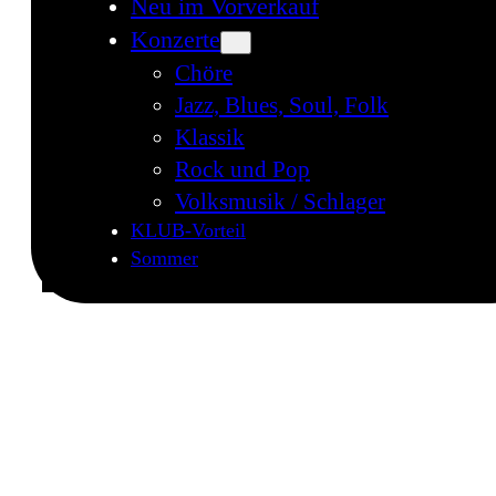
Neu im Vorverkauf
Konzerte
Chöre
Jazz, Blues, Soul, Folk
Klassik
Rock und Pop
Volksmusik / Schlager
KLUB-Vorteil
Sommer