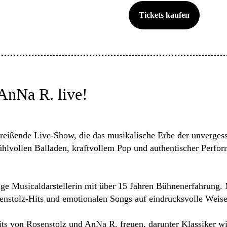
Tickets kaufen
AnNa R. live!
itreißende Live-Show, die das musikalische Erbe der unverge
ühlvollen Balladen, kraftvollem Pop und authentischer Perform
ige Musicaldarstellerin mit über 15 Jahren Bühnenerfahrung.
enstolz-Hits und emotionalen Songs auf eindrucksvolle Weise
s von Rosenstolz und AnNa R. freuen, darunter Klassiker wie 