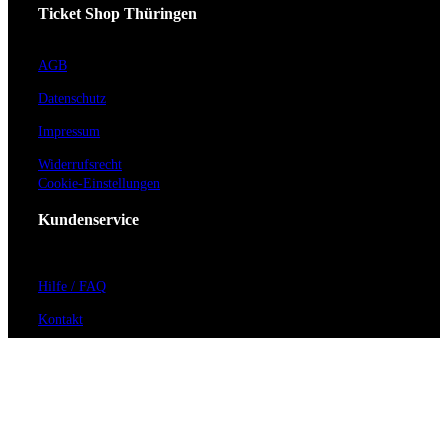
Ticket Shop Thüringen
AGB
Datenschutz
Impressum
Widerrufsrecht
Cookie-Einstellungen
Kundenservice
Hilfe / FAQ
Kontakt
Vorverkaufsstellen
Barrierefreiheit
Anmeldung zum Newsletter