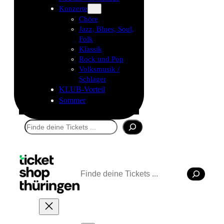
Konzerte
Chöre
Jazz, Blues, Soul,
Folk
Klassik
Rock und Pop
Volksmusik /
Schlager
KLUB-Vorteil
Sommer
Suchen
Suchen