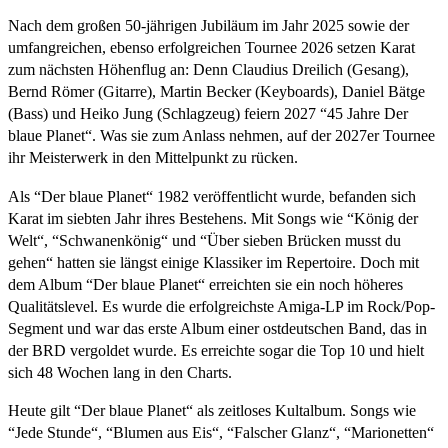
Nach dem großen 50-jährigen Jubiläum im Jahr 2025 sowie der
umfangreichen, ebenso erfolgreichen Tournee 2026 setzen Karat
zum nächsten Höhenflug an: Denn Claudius Dreilich (Gesang),
Bernd Römer (Gitarre), Martin Becker (Keyboards), Daniel Bätge
(Bass) und Heiko Jung (Schlagzeug) feiern 2027 “45 Jahre Der
blaue Planet“. Was sie zum Anlass nehmen, auf der 2027er Tournee
ihr Meisterwerk in den Mittelpunkt zu rücken.
Als “Der blaue Planet“ 1982 veröffentlicht wurde, befanden sich
Karat im siebten Jahr ihres Bestehens. Mit Songs wie “König der
Welt“, “Schwanenkönig“ und “Über sieben Brücken musst du
gehen“ hatten sie längst einige Klassiker im Repertoire. Doch mit
dem Album “Der blaue Planet“ erreichten sie ein noch höheres
Qualitätslevel. Es wurde die erfolgreichste Amiga-LP im Rock/Pop-
Segment und war das erste Album einer ostdeutschen Band, das in
der BRD vergoldet wurde. Es erreichte sogar die Top 10 und hielt
sich 48 Wochen lang in den Charts.
Heute gilt “Der blaue Planet“ als zeitloses Kultalbum. Songs wie
“Jede Stunde“, “Blumen aus Eis“, “Falscher Glanz“, “Marionetten“