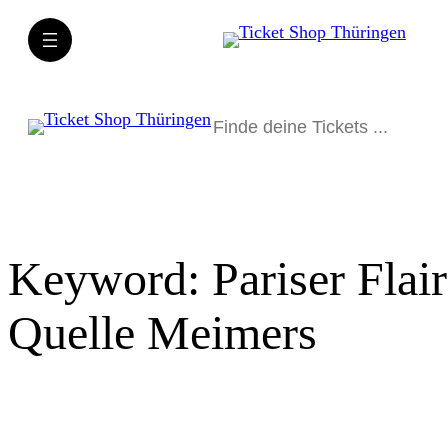
Direkt
zum
Inhalt
wechseln
Suchen
Keyword:
Pariser Fla
Quelle Meimers