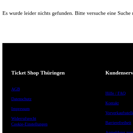
Es wurde leider nichts gefunden. Bitte versuche eine Suche
Ticket Shop Thüringen
Kundenserv
AGB
Hilfe / FAQ
Datenschutz
Kontakt
Impressum
Vorverkaufsstell
Widerrufsrecht
Barrierefreiheit
Cookie-Einstellungen
Anmeldung zum 