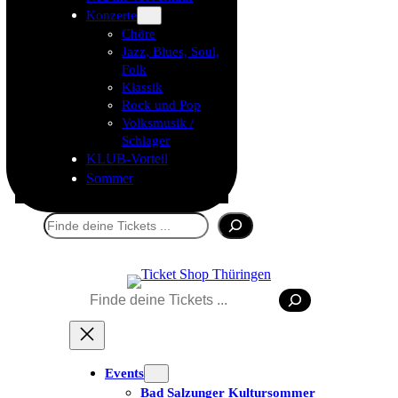
Konzerte
Chöre
Jazz, Blues, Soul,
Folk
Klassik
Rock und Pop
Volksmusik /
Schlager
KLUB-Vorteil
Sommer
Suchen
Suchen
Events
Bad Salzunger Kultursommer