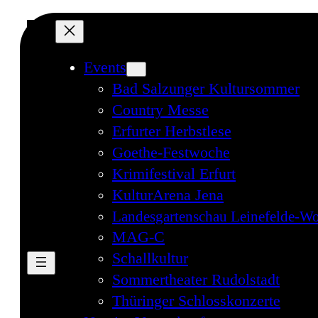
Direkt
zum
Inhalt
Events
wechseln
Bad Salzunger Kultursommer
Country Messe
Erfurter Herbstlese
Goethe-Festwoche
Krimifestival Erfurt
KulturArena Jena
Landesgartenschau Leinefelde-Wo
MAG-C
Schallkultur
Sommertheater Rudolstadt
Thüringer Schlosskonzerte