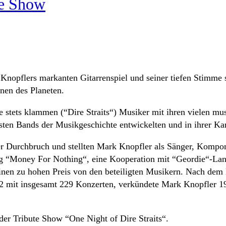
te Show
 Knopflers markanten Gitarrenspiel und seiner tiefen Stimme 
nen des Planeten.
tets klammen (“Dire Straits“) Musiker mit ihren vielen musi
hsten Bands der Musikgeschichte entwickelten und in ihrer Kar
r Durchbruch und stellten Mark Knopfler als Sänger, Komponis
ong “Money For Nothing“, eine Kooperation mit “Geordie“-La
inen zu hohen Preis von den beteiligten Musikern. Nach dem 
 mit insgesamt 229 Konzerten, verkündete Mark Knopfler 1995
 der Tribute Show “One Night of Dire Straits“.