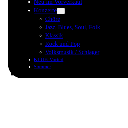
Neu im Vorverkauf
Konzerte
Chöre
Jazz, Blues, Soul, Folk
Klassik
Rock und Pop
Volksmusik / Schlager
KLUB-Vorteil
Sommer