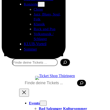
Konzerte
Chöre
Jazz, Blues, Soul,
Folk
Klassik
Rock und Pop
Volksmusik /
Schlager
KLUB-Vorteil
Sommer
Suchen
Suchen
Events
Bad Salzunger Kultursommer