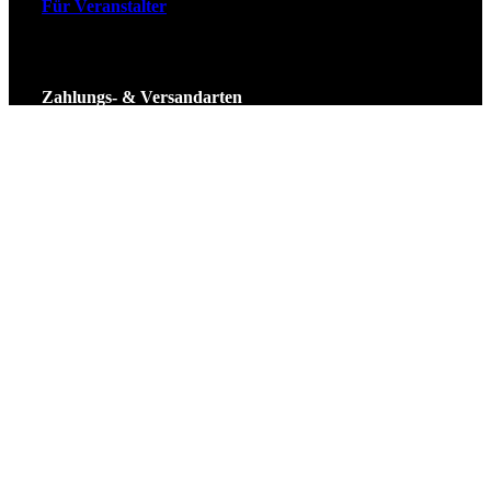
Für Veranstalter
Zahlungs- & Versandarten
Ticket Shop Thüringen © 2025