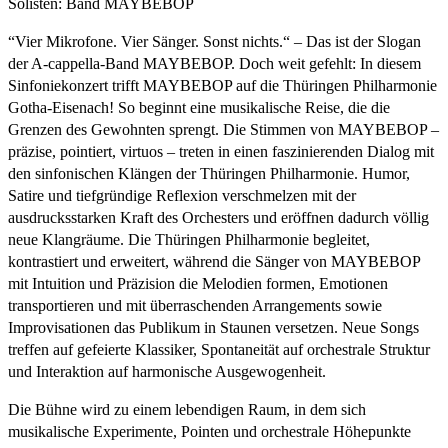
Solisten: Band MAYBEBOP
“Vier Mikrofone. Vier Sänger. Sonst nichts.“ – Das ist der Slogan
der A-cappella-Band MAYBEBOP. Doch weit gefehlt: In diesem
Sinfoniekonzert trifft MAYBEBOP auf die Thüringen Philharmonie
Gotha-Eisenach! So beginnt eine musikalische Reise, die die
Grenzen des Gewohnten sprengt. Die Stimmen von MAYBEBOP –
präzise, pointiert, virtuos – treten in einen faszinierenden Dialog mit
den sinfonischen Klängen der Thüringen Philharmonie. Humor,
Satire und tiefgründige Reflexion verschmelzen mit der
ausdrucksstarken Kraft des Orchesters und eröffnen dadurch völlig
neue Klangräume. Die Thüringen Philharmonie begleitet,
kontrastiert und erweitert, während die Sänger von MAYBEBOP
mit Intuition und Präzision die Melodien formen, Emotionen
transportieren und mit überraschenden Arrangements sowie
Improvisationen das Publikum in Staunen versetzen. Neue Songs
treffen auf gefeierte Klassiker, Spontaneität auf orchestrale Struktur
und Interaktion auf harmonische Ausgewogenheit.
Die Bühne wird zu einem lebendigen Raum, in dem sich
musikalische Experimente, Pointen und orchestrale Höhepunkte