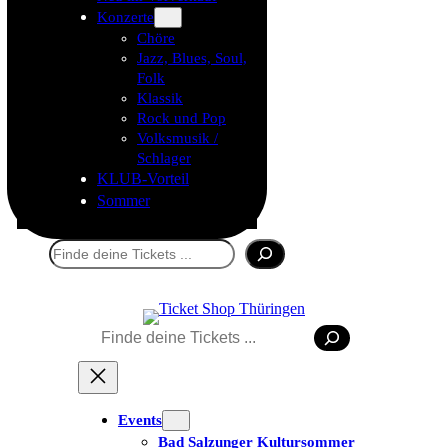
Konzerte
Chöre
Jazz, Blues, Soul,
Folk
Klassik
Rock und Pop
Volksmusik /
Schlager
KLUB-Vorteil
Sommer
Suchen
Suchen
Events
Bad Salzunger Kultursommer