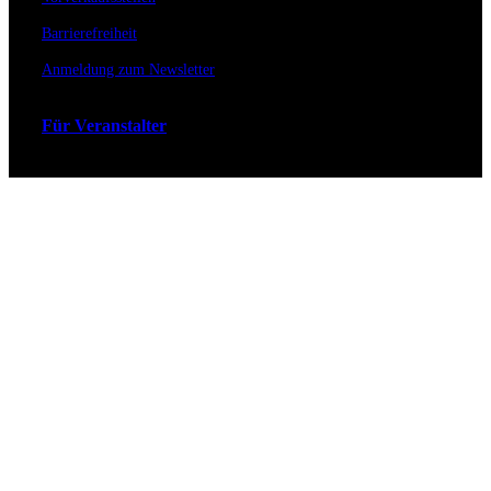
Barrierefreiheit
Anmeldung zum Newsletter
Für Veranstalter
Zahlungs- & Versandarten
Ticket Shop Thüringen © 2025