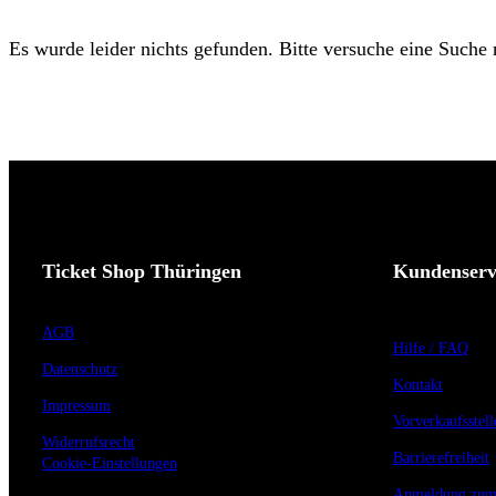
Es wurde leider nichts gefunden. Bitte versuche eine Suche
Ticket Shop Thüringen
Kundenserv
AGB
Hilfe / FAQ
Datenschutz
Kontakt
Impressum
Vorverkaufsstell
Widerrufsrecht
Barrierefreiheit
Cookie-Einstellungen
Anmeldung zum 