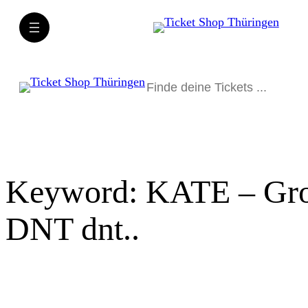
Direkt
zum
Inhalt
wechseln
Suchen
Keyword:
KATE – Gro
DNT dnt..