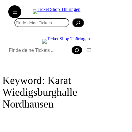
Direkt
zum
Inhalt
Suchen
wechseln
Suchen
Keyword:
Karat
Wiedigsburghalle
Nordhausen