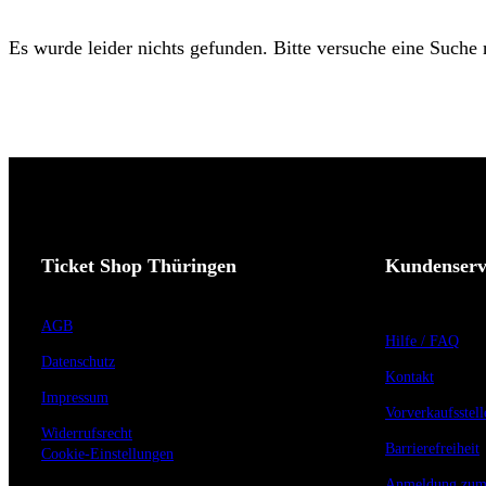
Es wurde leider nichts gefunden. Bitte versuche eine Suche
Ticket Shop Thüringen
Kundenserv
AGB
Hilfe / FAQ
Datenschutz
Kontakt
Impressum
Vorverkaufsstell
Widerrufsrecht
Barrierefreiheit
Cookie-Einstellungen
Anmeldung zum 