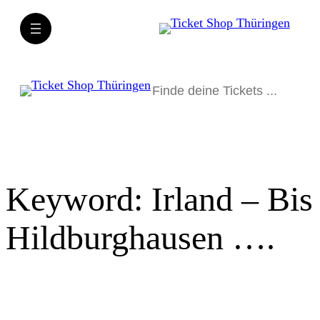
Direkt
zum
Inhalt
wechseln
Suchen
Keyword:
Irland – Bis
Hildburghausen ….