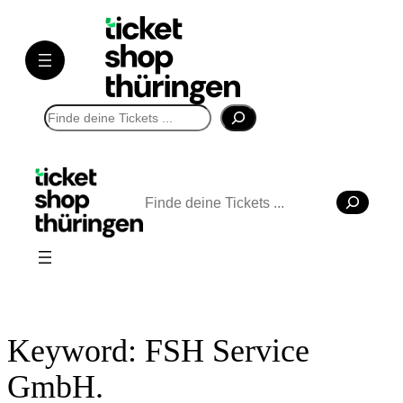
Direkt
zum
Inhalt
wechseln
Suchen
Suchen
Keyword:
FSH Service
GmbH.